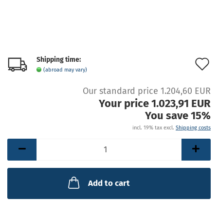
Shipping time:
A
(abroad may vary)
t
Our standard price 1.204,60 EUR
w
Your price 1.023,91 EUR
l
You save 15%
incl. 19% tax excl.
Shipping costs
Add to cart