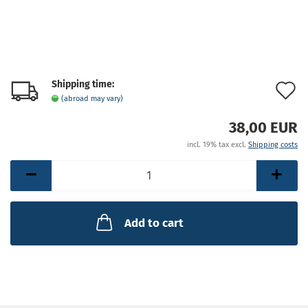
Shipping time:
A
(abroad may vary)
t
38,00 EUR
w
incl. 19% tax excl.
Shipping costs
l
Add to cart