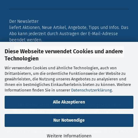
Der Newsletter
liefert Aktionen, Neue Artikel, Angebote, Tipps und Infos. Das
Abo kann jederzeit durch Austragen der E-Mail-Adresse
beendet werden.
Diese Webseite verwendet Cookies und andere
Technologien
Wir verwenden Cookies und ähnliche Technologien, auch von
Drittanbietern, um die ordentliche Funktionsweise der Website zu
gewährleisten, die Nutzung unseres Angebotes zu analysieren und
Ihnen ein bestmögliches Einkaufserlebnis bieten zu können. Weitere
Informationen finden Sie in unserer
Datenschutzerklärung
.
Alle Akzeptieren
Alle Preise verstehen sich inklusive der gesetzlichen
Mehrwertsteuer, zzgl.
Versandkosten
soweit nicht anders
gekennzeichnet.
Nur Notwendige
Webshop erstellen
mit Gambio.de © 2023 Gambio Themes
Xycons
Weitere Informationen
Cookie Einstellungen