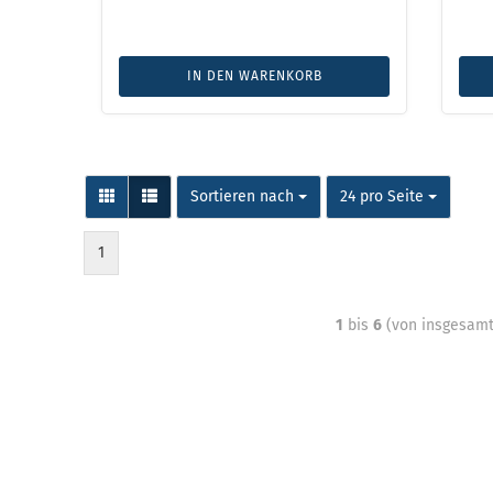
IN DEN WARENKORB
Sortieren nach
24 pro Seite
1
1
bis
6
(von insgesam