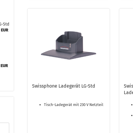
G-Std
0 EUR
e
 EUR
Swissphone Ladegerät LG-Std
Swi
Lad
Tisch-Ladegerät mit 230 V Netzteil