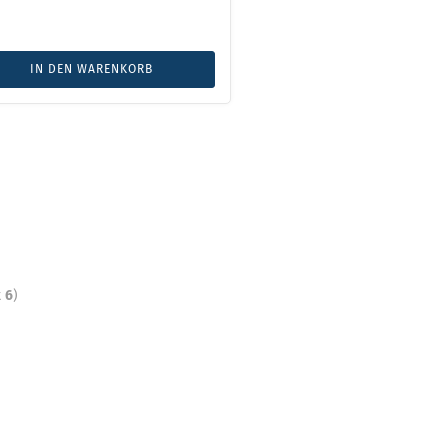
IN DEN WARENKORB
t
6
)