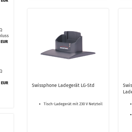
0 EUR
.Q
hluss
 EUR
.Q
0 EUR
Swissphone Ladegerät LG-Std
Swi
Lad
Tisch-Ladegerät mit 230 V Netzteil