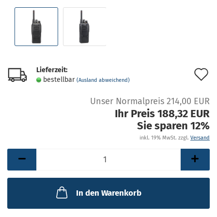
Lieferzeit:
A
bestellbar
(Ausland abweichend)
d
Unser Normalpreis 214,00 EUR
M
Ihr Preis 188,32 EUR
Sie sparen 12%
inkl. 19% MwSt. zzgl.
Versand
In den Warenkorb