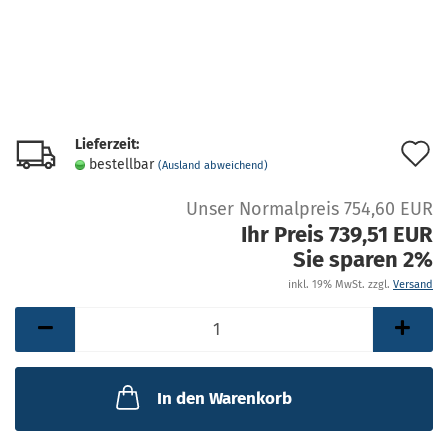
Lieferzeit:
A
bestellbar
(Ausland abweichend)
d
Unser Normalpreis 754,60 EUR
M
Ihr Preis 739,51 EUR
Sie sparen 2%
inkl. 19% MwSt. zzgl.
Versand
In den Warenkorb