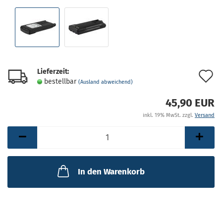
Lieferzeit:
A
bestellbar
(Ausland abweichend)
d
45,90 EUR
M
inkl. 19% MwSt. zzgl.
Versand
In den Warenkorb