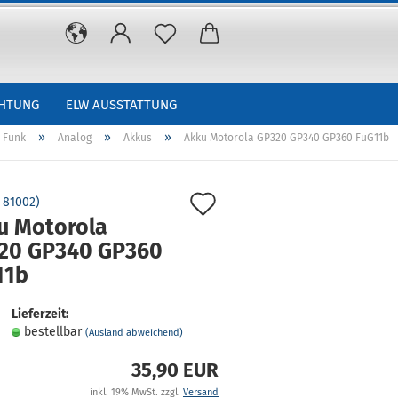
CHTUNG
ELW AUSSTATTUNG
»
»
»
 Funk
Analog
Akkus
Akku Motorola GP320 GP340 GP360 FuG11b
Auf
:
81002
)
u Motorola
den
20 GP340 GP360
Merkzettel
11b
Lieferzeit:
bestellbar
(Ausland abweichend)
35,90 EUR
inkl. 19% MwSt. zzgl.
Versand