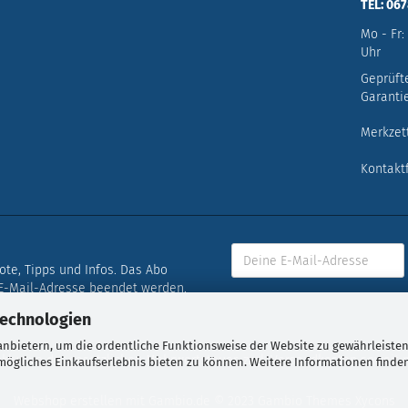
TEL: 06
Mo - Fr:
Uhr
Geprüft
Garantie
Merkzet
Kontakt
bote, Tipps und Infos. Das Abo
 E-Mail-Adresse beendet werden.
Technologien
nbietern, um die ordentliche Funktionsweise der Website zu gewährleisten
nklusive der gesetzlichen Mehrwertsteuer, zzgl.
Versandkosten
soweit n
ögliches Einkaufserlebnis bieten zu können. Weitere Informationen finden
Webshop erstellen
mit Gambio.de © 2023 Gambio Themes
Xycons