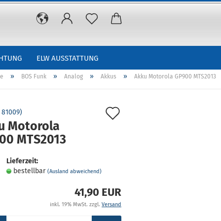
CHTUNG
ELW AUSSTATTUNG
»
»
»
»
te
BOS Funk
Analog
Akkus
Akku Motorola GP900 MTS2013
Auf
:
81009
)
u Motorola
den
00 MTS2013
Merkzettel
Lieferzeit:
bestellbar
(Ausland abweichend)
41,90 EUR
inkl. 19% MwSt. zzgl.
Versand