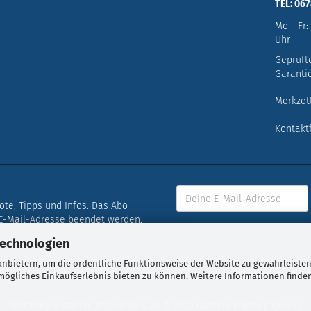
TEL: 06
Mo - Fr:
Uhr
Geprüft
Garantie
Merkzet
Kontakt
bote, Tipps und Infos. Das Abo
 E-Mail-Adresse beendet werden.
Technologien
nbietern, um die ordentliche Funktionsweise der Website zu gewährleisten
nklusive der gesetzlichen Mehrwertsteuer, zzgl.
Versandkosten
soweit n
ögliches Einkaufserlebnis bieten zu können. Weitere Informationen finden
Webshop erstellen
mit Gambio.de © 2023 Gambio Themes
Xycons