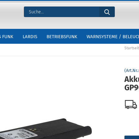
S FUNK
LARDIS
BETRIEBSFUNK
WARNSYSTEME / BELEU
Startsei
(Art.Nr.
Akk
GP9