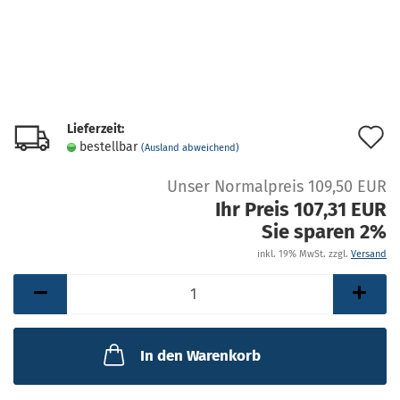
Lieferzeit:
A
bestellbar
(Ausland abweichend)
d
Unser Normalpreis 109,50 EUR
M
Ihr Preis 107,31 EUR
Sie sparen 2%
inkl. 19% MwSt. zzgl.
Versand
In den Warenkorb