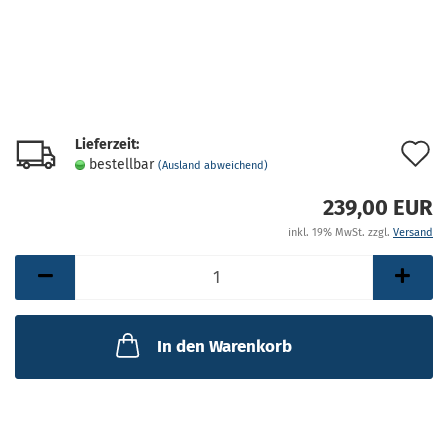
Lieferzeit:
A
bestellbar
(Ausland abweichend)
d
239,00 EUR
M
inkl. 19% MwSt. zzgl.
Versand
In den Warenkorb