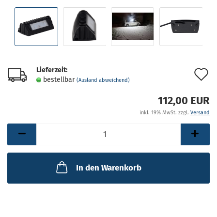
Lieferzeit:
A
bestellbar
(Ausland abweichend)
d
112,00 EUR
M
inkl. 19% MwSt. zzgl.
Versand
In den Warenkorb