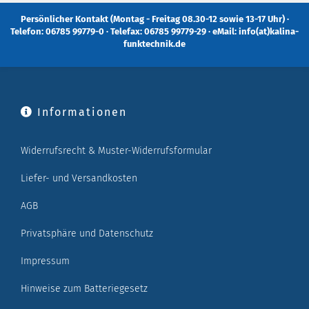
Persönlicher Kontakt (Montag - Freitag 08.30-12 sowie 13-17 Uhr) ·
Telefon: 06785 99779-0 · Telefax: 06785 99779-29 · eMail: info(at)kalina-
funktechnik.de
Informationen
Widerrufsrecht & Muster-Widerrufsformular
Liefer- und Versandkosten
AGB
Privatsphäre und Datenschutz
Impressum
Hinweise zum Batteriegesetz