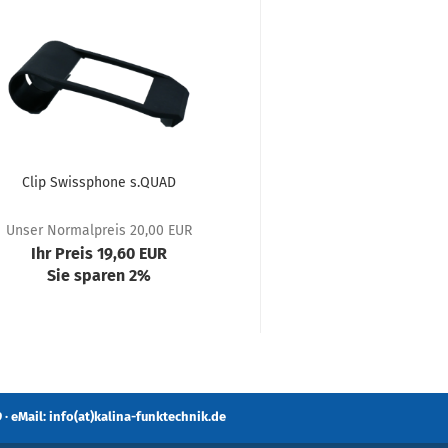
Clip Swissphone s.QUAD
Gehäuse-Innenteil
s.QUAD
Unser Normalpreis 20,00 EUR
Ihr Preis 19,60 EUR
25,40 E
Sie sparen 2%
 · eMail: info(at)kalina-funktechnik.de