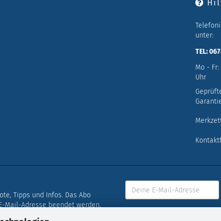
Hil
Telefon
unter:
TEL: 06
Mo - Fr:
Uhr
Geprüft
Garantie
Merkzet
Kontakt
bote, Tipps und Infos. Das Abo
 E-Mail-Adresse beendet werden.