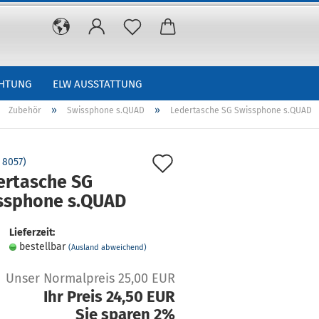
CHTUNG
ELW AUSSTATTUNG
»
»
»
Zubehör
Swissphone s.QUAD
Ledertasche SG Swissphone s.QUAD
Auf
:
8057
)
ertasche SG
den
ssphone s.QUAD
Merkzettel
Lieferzeit:
bestellbar
(Ausland abweichend)
Unser Normalpreis 25,00 EUR
Ihr Preis 24,50 EUR
Sie sparen 2%