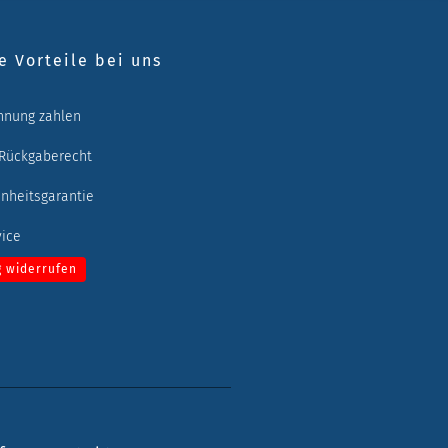
e Vorteile bei uns
hnung zahlen
 Rückgaberecht
enheitsgarantie
vice
g widerrufen