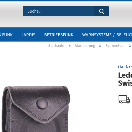
S FUNK
LARDIS
BETRIEBSFUNK
WARNSYSTEME / BELEU
»
»
Startseite
Alarmierung
Funkmelder
(Art.Nr.
Led
Swi