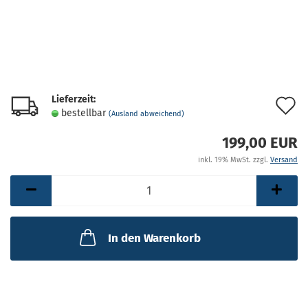
Lieferzeit:
A
bestellbar
(Ausland abweichend)
d
199,00 EUR
M
inkl. 19% MwSt. zzgl.
Versand
In den Warenkorb