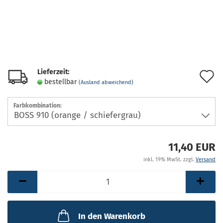
Lieferzeit:
A
bestellbar
(Ausland abweichend)
d
Farbkombination:
M
11,40 EUR
inkl. 19% MwSt. zzgl.
Versand
In den Warenkorb