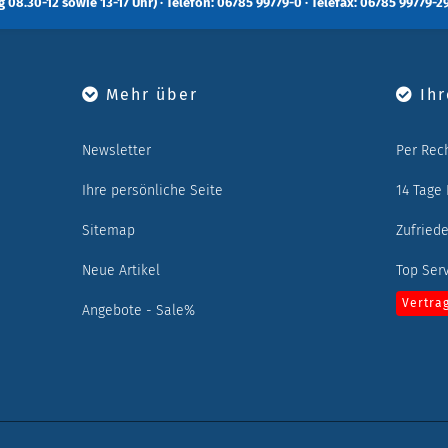
 08.30-12 sowie 13-17 Uhr) · Telefon: 06785 99779-0 · Telefax: 06785 99779-29
Mehr über
Ihr
Newsletter
Per Rec
Ihre persönliche Seite
14 Tage
Sitemap
Zufried
Neue Artikel
Top Ser
Vertra
Angebote - Sale%