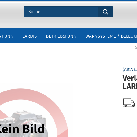
S FUNK
LARDIS
BETRIEBSFUNK
WARNSYSTEME / BELEU
S
(Art.Nr.
Ver
LAR