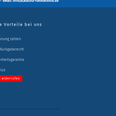
 · eMail: info(at)kalina-funktechnik.de
e Vorteile bei uns
hnung zahlen
 Rückgaberecht
enheitsgarantie
vice
g widerrufen