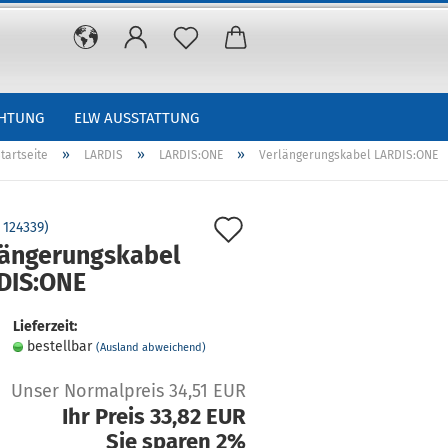
CHTUNG
ELW AUSSTATTUNG
»
»
»
tartseite
LARDIS
LARDIS:ONE
Verlängerungskabel LARDIS:ONE
Auf
:
124339
)
längerungskabel
den
DIS:ONE
Merkzettel
Lieferzeit:
bestellbar
(Ausland abweichend)
Unser Normalpreis 34,51 EUR
Ihr Preis 33,82 EUR
Sie sparen 2%